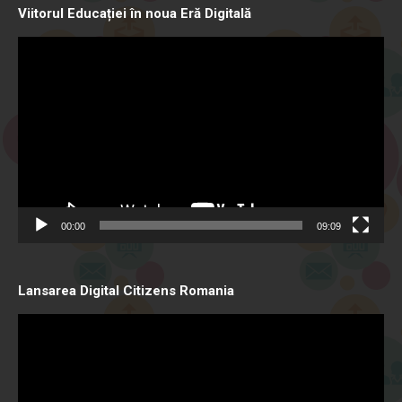
Viitorul Educației în noua Eră Digitală
Video
Player
00:00
09:09
Lansarea Digital Citizens Romania
Video
Player