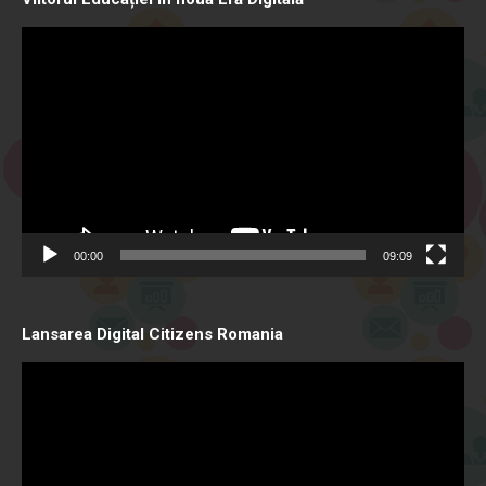
Video
Player
00:00
09:09
Lansarea Digital Citizens Romania
Video
Player