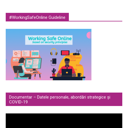
#WorkingSafeOnline Guideline
Documentar – Datele personale, abordări strategice și
COVID-19
Video
Player