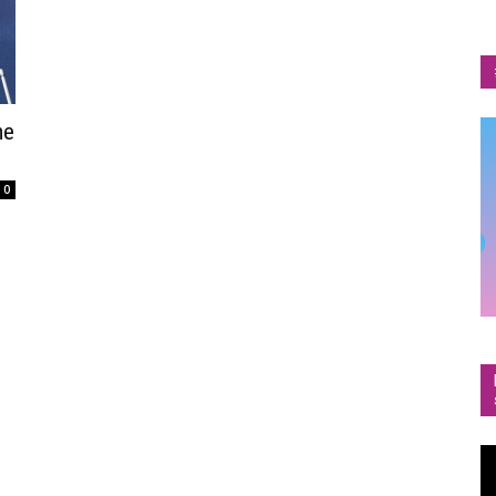
me
0
Vi
Pl