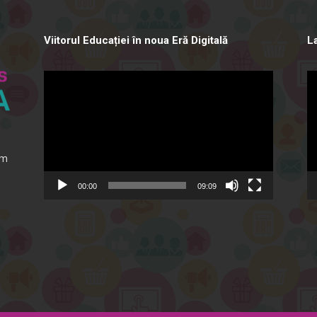
Viitorul Educației în noua Eră Digitală
L
Video
Vi
Player
Pl
ăm
00:00
09:09