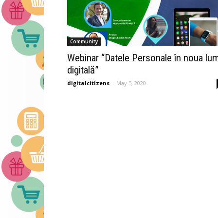
Community
Webinar “Datele Personale în noua lu
digitală”
digitalcitizens
-
May 5, 2020