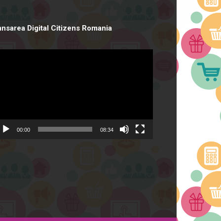
ansarea Digital Citizens Romania
deo
ayer
00:00
08:34