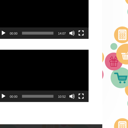
00:00
14:07
deo
ayer
00:00
10:52