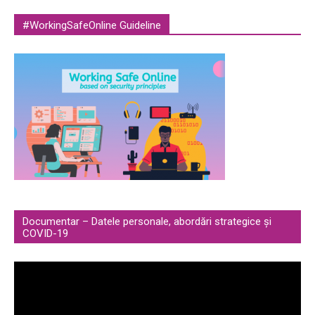
#WorkingSafeOnline Guideline
Documentar – Datele personale, abordări strategice și
COVID-19
Video
Player