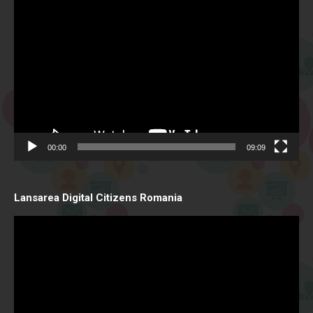
Video
Player
00:00
09:09
Lansarea Digital Citizens Romania
Video
Player