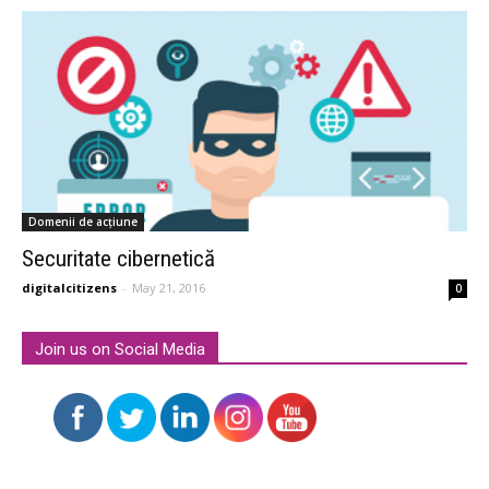
Domenii de acțiune
Securitate cibernetică
digitalcitizens
-
May 21, 2016
0
Join us on Social Media