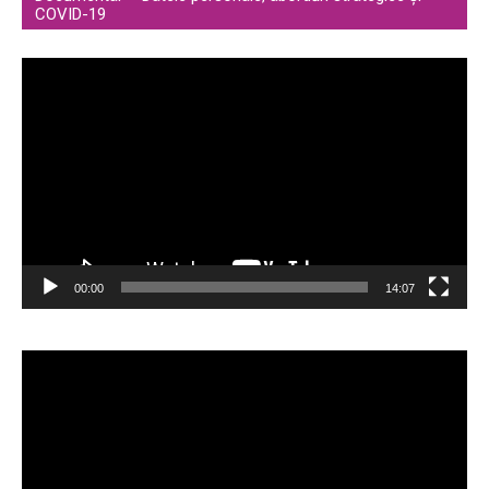
COVID-19
Video
Player
00:00
14:07
Video
Player