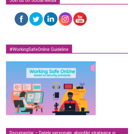
Join us on Social Media
#WorkingSafeOnline Guideline
Documentar – Datele personale, abordări strategice și