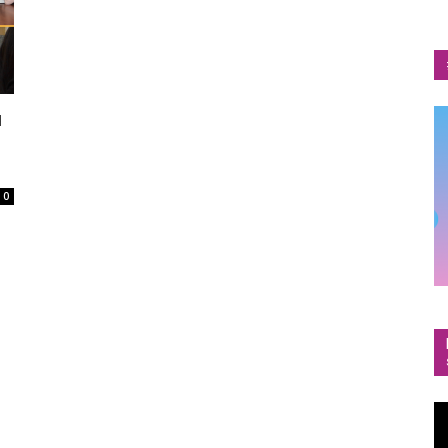
u
0
Vi
Pl