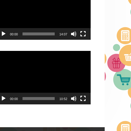
00:00
14:07
deo
ayer
00:00
10:52