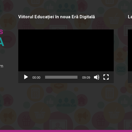
Viitorul Educației în noua Eră Digitală
L
Video
Vi
Player
Pl
ăm
00:00
09:09