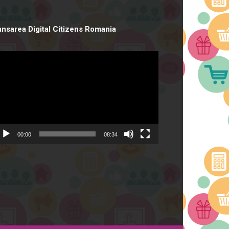
ansarea Digital Citizens Romania
deo
ayer
00:00
08:34