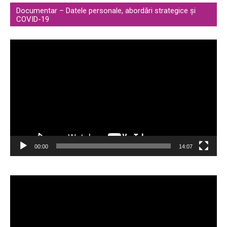
Documentar – Datele personale, abordări strategice și
COVID-19
Video
Player
00:00
14:07
Video
Player