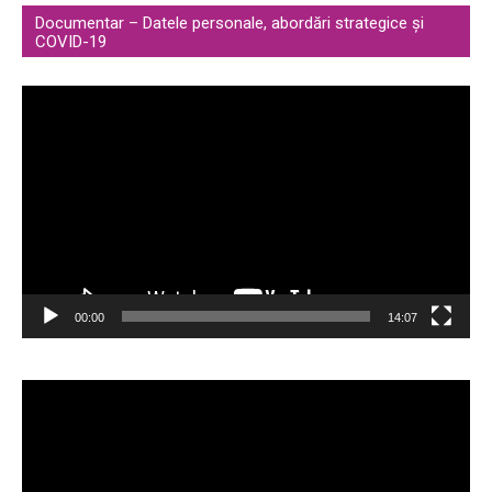
Documentar – Datele personale, abordări strategice și
COVID-19
Video
Player
00:00
14:07
Video
Player