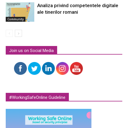
Analiza privind competentele digitale
ale tinerilor romani
Community
Join us on Social Media
#WorkingSafeOnline Guideline