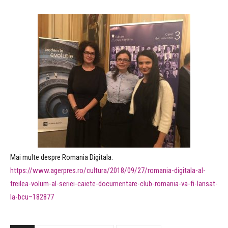
Mai multe despre Romania Digitala:
https://www.agerpres.ro/
cultura/2018/09/27/
romania-digitala-al-
treilea
-volum-al-seriei-caiete-do
cumentare-club-romania-va-
fi-lansat-
la-bcu–182877