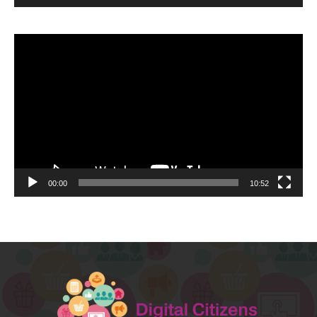
Video
Player
00:00
10:52