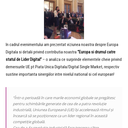
In cadrul evenimentului am prezentat viziunea noastra despre Europa
Digitala si detalii privind contributia noastra
“Europa si drumul catre
statul de Lider Digital”
– o analiza ce surprinde elementele cheie privind
demersurile UE pt Piata Unica Digitala/Digital Single Market, respectiv
sustine importanta sinergiilor intre nivelul
national si cel european!
“Într-o perioadă în care marile economii globale se pregătesc
pentru schimbările generate de cea de a patra revoluție
industrială, Uniunea Europeană (UE) își accelerează ritmul și
încearcă să se poziționeze ca un lider regional în această
competiție globală.
Cea de a 4a revoluție industrială face trecerea către