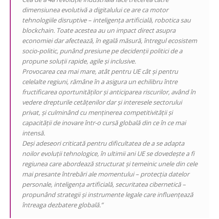
dimensiunea evolutivă a digitalului ce are ca motor
tehnologiile disruptive – inteligența artificială, robotica sau
blockchain. Toate acestea au un impact direct asupra
economiei dar afectează, în egală măsură, întregul ecosistem
socio-politic, punând presiune pe decidenții politici de a
propune soluții rapide, agile și inclusive.
Provocarea cea mai mare, atât pentru UE cât și pentru
celelalte regiuni, rămâne în a asigura un echilibru între
fructificarea oportunităților și anticiparea riscurilor, având în
vedere drepturile cetățenilor dar și interesele sectorului
privat, și culminând cu menținerea competitivității și
capacității de inovare într-o cursă globală din ce în ce mai
intensă.
Deși adeseori criticată pentru dificultatea de a se adapta
noilor evoluții tehnologice, în ultimii ani UE se dovedește a fi
regiunea care abordează structurat și temeinic unele din cele
mai presante întrebări ale momentului – protecția datelor
personale, inteligența artificială, securitatea cibernetică –
propunând strategii și instrumente legale care influențează
întreaga dezbatere globală.”